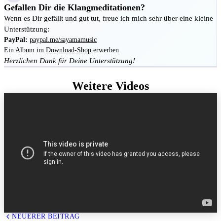
Gefallen Dir die Klangmeditationen?
Wenn es Dir gefällt und gut tut, freue ich mich sehr über eine kleine
Unterstützung:
PayPal:
paypal.me/sayamamusic
Ein Album im
Download-Shop
erwerben
Herzlichen Dank für Deine Unterstützung!
Weitere Videos
NEUERER BEITRAG