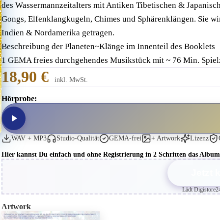
des Wassermannzeitalters mit Antiken Tibetischen & Japanis
Gongs, Elfenklangkugeln, Chimes und Sphärenklängen. Sie wir
Indien & Nordamerika getragen.
Beschreibung der Planeten~Klänge im Innenteil des Booklets
1 GEMA freies durchgehendes Musikstück mit ~ 76 Min. Spiel
18,90 €
inkl. MwSt.
Hörprobe:
WAV + MP3
Studio-Qualität
GEMA-frei
+ Artwork
Lizenz
Hier kannst Du einfach und ohne Registrierung in 2 Schritten das Al
Jetzt 
Lädt Digistore2
Artwork