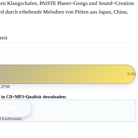
chen Klangschalen, PAISTE Planet~Gongs und Sound~Creation
d durch erhebende Melodien von Flöten aus Japan, China,
zeit
0:00
GPSR
bum in CD+MP3~Qualität downloaden:
kaufen
4 Kaufformular