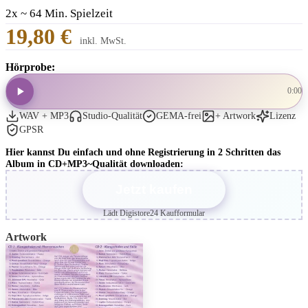
2x ~ 64 Min. Spielzeit
19,80 €
inkl. MwSt.
Hörprobe:
0:00
WAV + MP3
Studio-Qualität
GEMA-frei
+ Artwork
Lizenz
GPSR
Hier kannst Du einfach und ohne Registrierung in 2 Schritten das
Album in CD+MP3~Qualität downloaden:
Jetzt kaufen
Lädt Digistore24 Kaufformular
Artwork