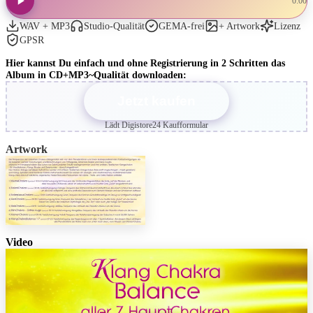
0:00
WAV + MP3
Studio-Qualität
GEMA-frei
+ Artwork
Lizenz
GPSR
Hier kannst Du einfach und ohne Registrierung in 2 Schritten das
Album in CD+MP3~Qualität downloaden:
Jetzt kaufen
Lädt Digistore24 Kaufformular
Artwork
Video