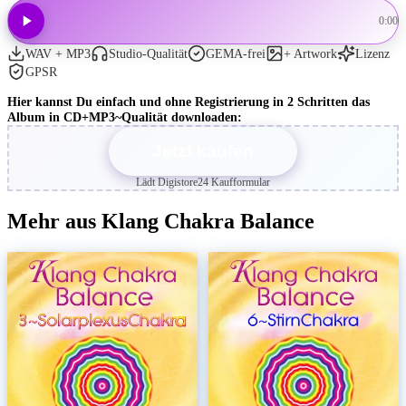
0:00
WAV + MP3
Studio-Qualität
GEMA-frei
+ Artwork
Lizenz
GPSR
Hier kannst Du einfach und ohne Registrierung in 2 Schritten das
Album in CD+MP3~Qualität downloaden:
Jetzt kaufen
Lädt Digistore24 Kaufformular
Mehr aus Klang Chakra Balance