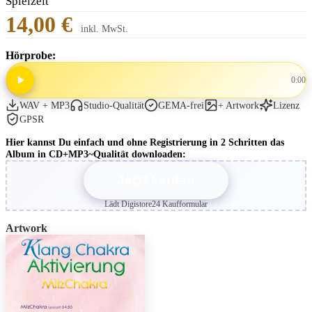
Spielzeit
14,00 €
inkl. MwSt.
Hörprobe:
0:00
WAV + MP3
Studio-Qualität
GEMA-frei
+ Artwork
Lizenz
GPSR
Hier kannst Du einfach und ohne Registrierung in 2 Schritten das
Album in CD+MP3~Qualität downloaden:
Jetzt kaufen
Lädt Digistore24 Kaufformular
Artwork