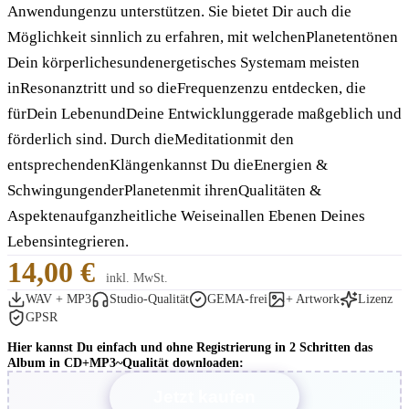
Anwendungenzu unterstützen. Sie bietet Dir auch die
Möglichkeit sinnlich zu erfahren, mit welchenPlanetentönen
Dein körperlichesundenergetisches Systemam meisten
inResonanztritt und so dieFrequenzenzu entdecken, die
fürDein LebenundDeine Entwicklunggerade maßgeblich und
förderlich sind. Durch dieMeditationmit den
entsprechendenKlängenkannst Du dieEnergien &
SchwingungenderPlanetenmit ihrenQualitäten &
Aspektenaufganzheitliche Weiseinallen Ebenen Deines
Lebensintegrieren.
14,00 €
inkl. MwSt.
WAV + MP3
Studio-Qualität
GEMA-frei
+ Artwork
Lizenz
GPSR
Hier kannst Du einfach und ohne Registrierung in 2 Schritten das
Album in CD+MP3~Qualität downloaden:
Jetzt kaufen