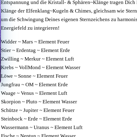
Entspannung und die Kristall- & Sphären~Klänge tragen Dich i
Klänge der Elfenklang~Kugeln & Chimes, gleichsam wie Sterne
um die Schwingung Deines eigenen Sternzeichens zu harmonis
Energiefeld zu integrieren!
Widder ~ Mars ~ Element Feuer
Stier ~ Erdentag ~ Element Erde
Zwilling ~ Merkur ~ Element Luft
Krebs ~ VollMond ~ Element Wasser
Löwe ~ Sonne ~ Element Feuer
Jungfrau ~ OM ~ Element Erde
Waage ~ Venus ~ Element Luft
Skorpion ~ Pluto ~ Element Wasser
Schütze ~ Jupiter ~ Element Feuer
Steinbock ~ Erde ~ Element Erde
Wassermann ~ Uranus ~ Element Luft
Fische ~ Neptun ~ Element Wasser