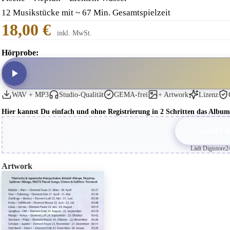
12 Musikstücke mit ~ 67 Min. Gesamtspielzeit
18,00 €
inkl. MwSt.
Hörprobe:
WAV + MP3
Studio-Qualität
GEMA-frei
+ Artwork
Lizenz
Hier kannst Du einfach und ohne Registrierung in 2 Schritten das Al
Jetzt 
Lädt Digistore2
Artwork