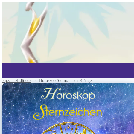
Special~Editions
›
Horoskop Sternzeichen Klänge