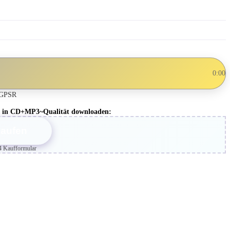
0:00
GPSR
bum in CD+MP3~Qualität downloaden:
kaufen
4 Kaufformular