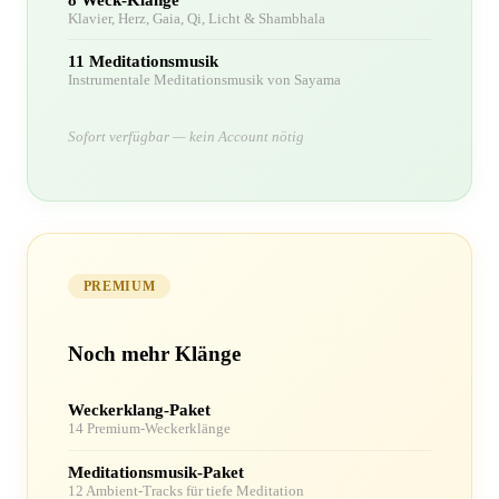
Klavier, Herz, Gaia, Qi, Licht & Shambhala
11 Meditationsmusik
Instrumentale Meditationsmusik von Sayama
Sofort verfügbar — kein Account nötig
PREMIUM
Noch mehr Klänge
Weckerklang-Paket
14 Premium-Weckerklänge
Meditationsmusik-Paket
12 Ambient-Tracks für tiefe Meditation