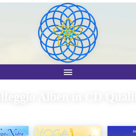
lfeggio Alben in CD Quali
Heilende Frequenzen für Körper, Geist & Seele