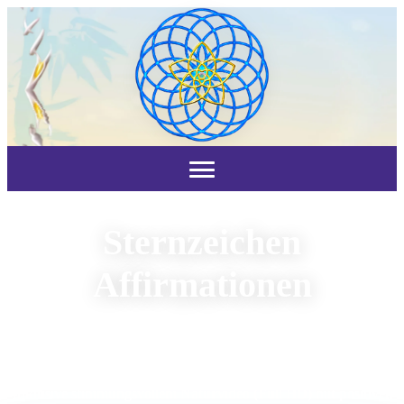
Sternzeichen
Affirmationen
Tibetische & Japanische Klangschalen, Kristall-Klänge,
Tingshas, Sphären-Klänge, PAISTE Planet Gongs & Chimes
mit positiven Subliminal-Affirmationen
Inklusive stimmungsvollem Naturvideo (Full HD) mit positiven