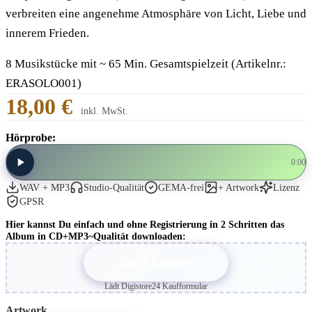
verbreiten eine angenehme Atmosphäre von Licht, Liebe und
innerem Frieden.
8 Musikstücke mit ~ 65 Min. Gesamtspielzeit (Artikelnr.:
ERASOLO001)
18,00 €
inkl. MwSt.
Hörprobe:
0:00
WAV + MP3
Studio-Qualität
GEMA-frei
+ Artwork
Lizenz
GPSR
Hier kannst Du einfach und ohne Registrierung in 2 Schritten das
Album in CD+MP3~Qualität downloaden:
Jetzt kaufen
Lädt Digistore24 Kaufformular
Artwork