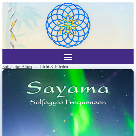
Solfeggio~Alben
›
Licht & Frieden