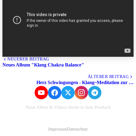
NEUERER BEITRAG
Neues Album "Klang Chakra Balance"
Alle Beiträge
ÄLTERER BEITRAG
Herz Schwingungen - Klang~Meditation zur …
Neue Alben & Videos direkt in dein Postfach
Zum Newsletter anmelden
Impressum
Datenschutz