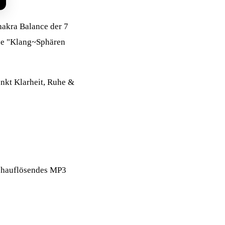
hakra Balance der 7
ine "Klang~Sphären
enkt Klarheit, Ruhe &
ochauflösendes MP3