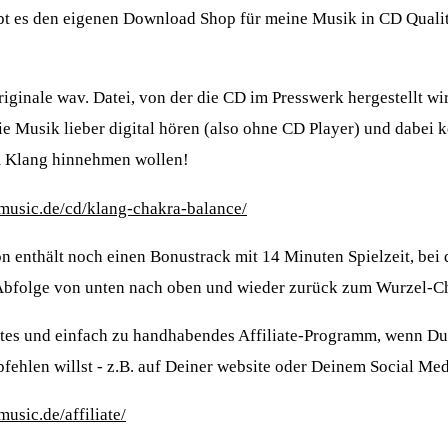
bt es den eigenen Download Shop für meine Musik in CD Quali
originale wav. Datei, von der die CD im Presswerk hergestellt wir
 die Musik lieber digital hören (also ohne CD Player) und dabei 
m Klang hinnehmen wollen!
music.de/cd/klang-chakra-balance/
 enthält noch einen Bonustrack mit 14 Minuten Spielzeit, bei 
Abfolge von unten nach oben und wieder zurück zum Wurzel-Ch
antes und einfach zu handhabendes Affiliate-Programm, wenn 
ehlen willst - z.B. auf Deiner website oder Deinem Social Med
usic.de/affiliate/