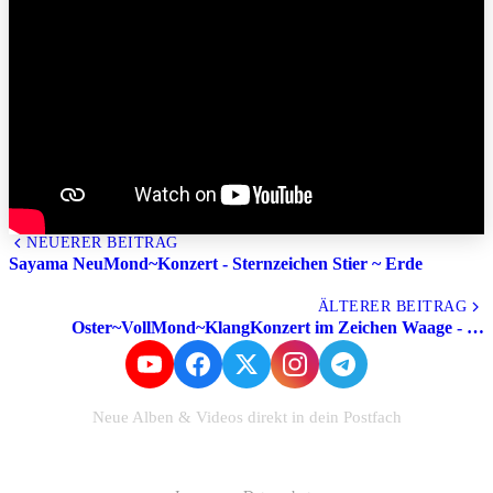
NEUERER BEITRAG
Sayama NeuMond~Konzert - Sternzeichen Stier ~ Erde
Alle Beiträge
ÄLTERER BEITRAG
Oster~VollMond~KlangKonzert im Zeichen Waage - …
Neue Alben & Videos direkt in dein Postfach
Zum Newsletter anmelden