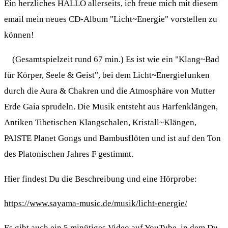
Ein herzliches HALLO allerseits, ich freue mich mit diesem
email mein neues CD-Album "Licht~Energie" vorstellen zu
können!
(Gesamtspielzeit rund 67 min.) Es ist wie ein "Klang~Bad
für Körper, Seele & Geist", bei dem Licht~Energiefunken
durch die Aura & Chakren und die Atmosphäre von Mutter
Erde Gaia sprudeln. Die Musik entsteht aus Harfenklängen,
Antiken Tibetischen Klangschalen, Kristall~Klängen,
PAISTE Planet Gongs und Bambusflöten und ist auf den Ton
des Platonischen Jahres F gestimmt.
Hier findest Du die Beschreibung und eine Hörprobe:
https://www.sayama-music.de/musik/licht-energie/
Es gibt auch ein 5 minütiges Video auf YouTube, in dem Du