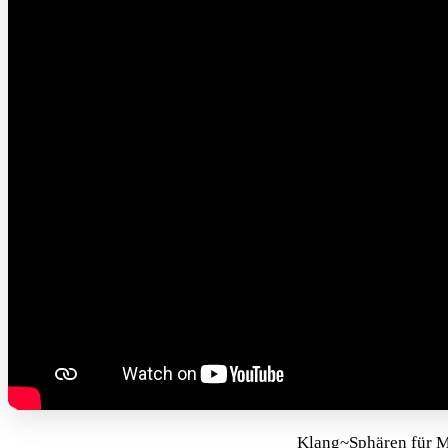
Klang~Sphären für Me