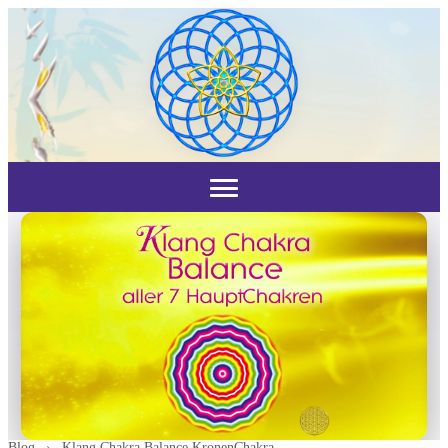
Blog
›
Klang Chakra Balance KronenChakra