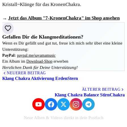
Kristall~Klänge für das KronenChakra.
→
Jetzt das Album "7-KronenChakra" im Shop ansehen
Gefallen Dir die Klangmeditationen?
Wenn es Dir gefällt und gut tut, freue ich mich sehr über eine kleine
Unterstützung:
PayPal:
paypal.me/sayamamusic
Ein Album im
Download-Shop
erwerben
Herzlichen Dank für Deine Unterstützung!
NEUERER BEITRAG
Klang Chakra Aktivierung ErdenStern
Alle Beiträge
ÄLTERER BEITRAG
Klang Chakra Balance StirnChakra
Neue Alben & Videos direkt in dein Postfach
Zum Newsletter anmelden