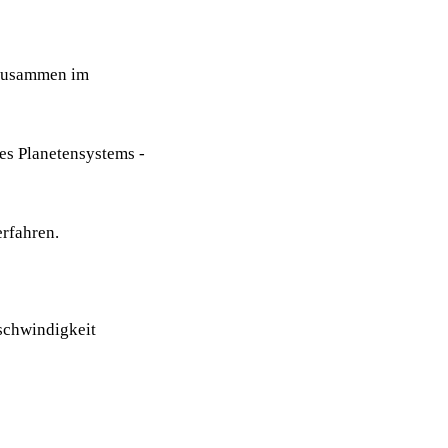
 zusammen im
es Planetensystems -
rfahren.
eschwindigkeit