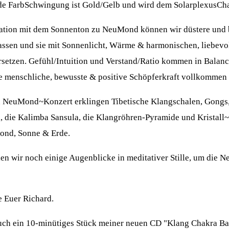
de FarbSchwingung ist Gold/Gelb und wird dem SolarplexusCha
ation mit dem Sonnenton zu NeuMond können wir düstere und 
slassen und sie mit Sonnenlicht, Wärme & harmonischen, liebe
rsetzen. Gefühl/Intuition und Verstand/Ratio kommen in Balan
e menschliche, bewusste & positive Schöpferkraft vollkommen 
 NeuMond~Konzert erklingen Tibetische Klangschalen, Gongs, 
 die Kalimba Sansula, die Klangröhren-Pyramide und Kristall
ond, Sonne & Erde.
en wir noch einige Augenblicke in meditativer Stille, um die 
 Euer Richard.
uch ein 10-minütiges Stück meiner neuen CD "Klang Chakra Ba