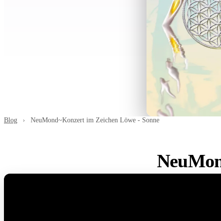
Blog
›
NeuMond~Konzert im Zeichen Löwe - Sonne
NeuMond