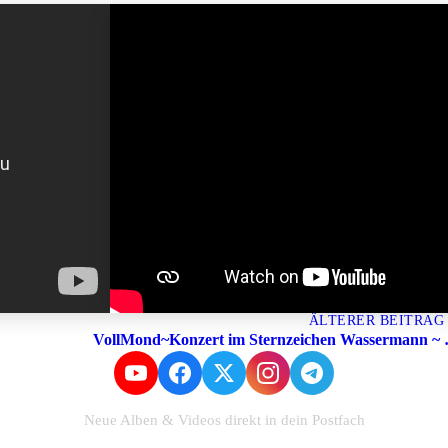
ÄLTERER BEITRAG
e Beiträge
VollMond~Konzert im Sternzeichen Wassermann ~
Neue Alben & Videos direkt in dein Postfach
Zum Newsletter anmelden