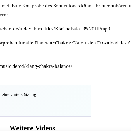
et. Eine Kostprobe des Sonnentones könnt Ihr hier anhören u
ern:
-richart.de/index_htm_files/KlaChaBala_3%20HP.mp3
Hörproben für alle Planeten~Chakra~Töne + den Download des A
music.de/cd/klang-chakra-balance/
kleine Unterstützung:
Weitere Videos