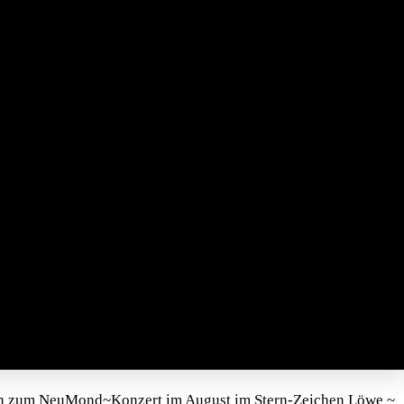
n zum NeuMond~Konzert im August im Stern-Zeichen Löwe ~