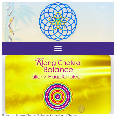
Blog
›
Klang Chakra Balance SolarplexusChakra