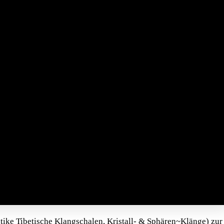
ike Tibetische Klangschalen, Kristall- & Sphären~Klänge) zur 