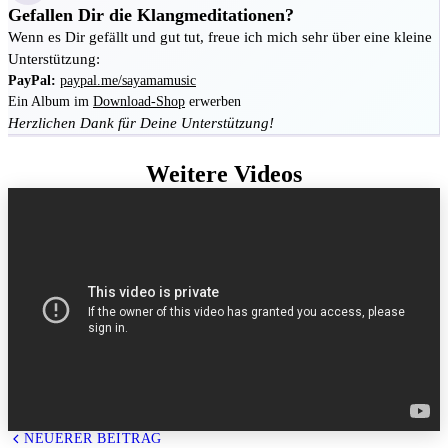
Gefallen Dir die Klangmeditationen?
Wenn es Dir gefällt und gut tut, freue ich mich sehr über eine kleine
Unterstützung:
PayPal:
paypal.me/sayamamusic
Ein Album im
Download-Shop
erwerben
Herzlichen Dank für Deine Unterstützung!
Weitere Videos
NEUERER BEITRAG