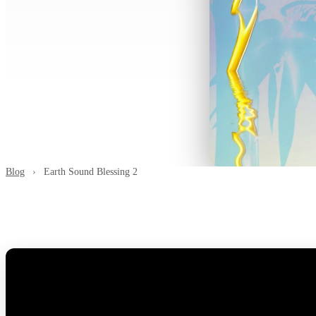
Blog
›
Earth Sound Blessing 2