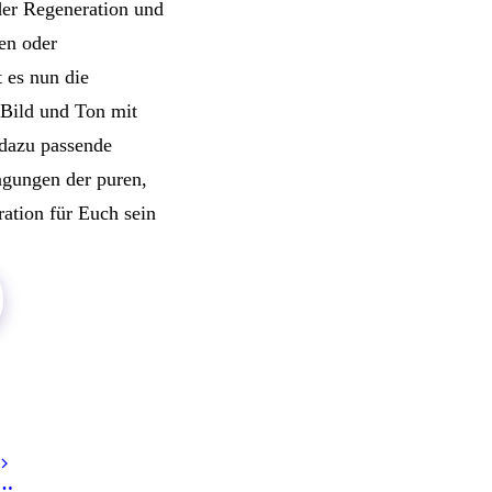
der Regeneration und
en oder
 es nun die
 Bild und Ton mit
 dazu passende
ngungen der puren,
ation für Euch sein
 …