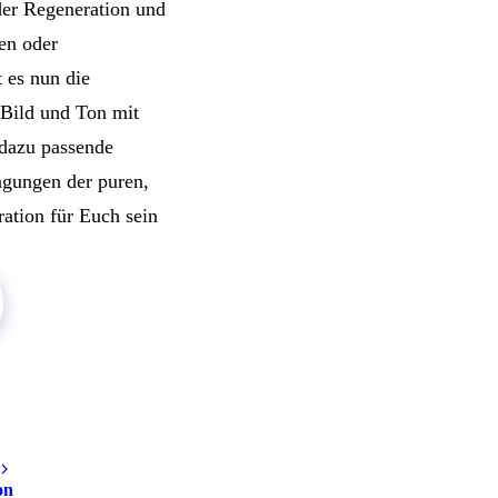
der Regeneration und
en oder
 es nun die
 Bild und Ton mit
 dazu passende
ngungen der puren,
ation für Euch sein
on