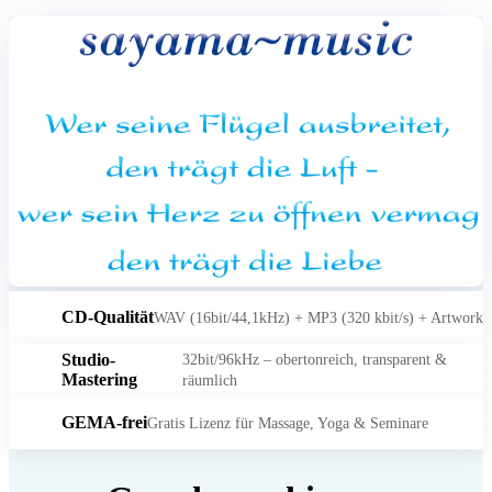
CD-Qualität
WAV (16bit/44,1kHz) + MP3 (320 kbit/s) + Artwork
Studio-
32bit/96kHz – obertonreich, transparent &
Mastering
räumlich
GEMA-frei
Gratis Lizenz für Massage, Yoga & Seminare